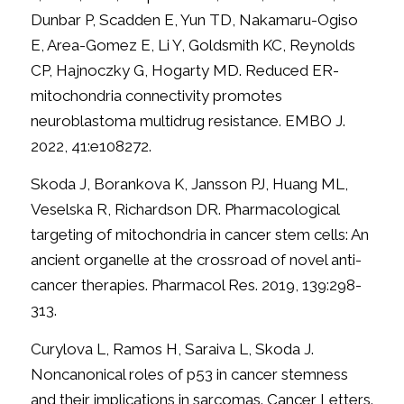
Dunbar P, Scadden E, Yun TD, Nakamaru-Ogiso
E, Area-Gomez E, Li Y, Goldsmith KC, Reynolds
CP, Hajnoczky G, Hogarty MD. Reduced ER-
mitochondria connectivity promotes
neuroblastoma multidrug resistance. EMBO J.
2022, 41:e108272.
Skoda J, Borankova K, Jansson PJ, Huang ML,
Veselska R, Richardson DR. Pharmacological
targeting of mitochondria in cancer stem cells: An
ancient organelle at the crossroad of novel anti-
cancer therapies. Pharmacol Res. 2019, 139:298-
313.
Curylova L, Ramos H, Saraiva L, Skoda J.
Noncanonical roles of p53 in cancer stemness
and their implications in sarcomas. Cancer Letters.