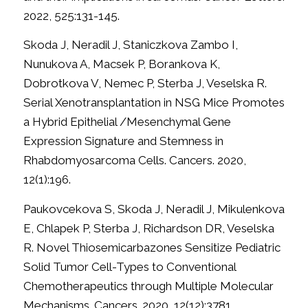
2022, 525:131-145.
Skoda J, Neradil J, Staniczkova Zambo I,
Nunukova A, Macsek P, Borankova K,
Dobrotkova V, Nemec P, Sterba J, Veselska R.
Serial Xenotransplantation in NSG Mice Promotes
a Hybrid Epithelial /Mesenchymal Gene
Expression Signature and Stemness in
Rhabdomyosarcoma Cells. Cancers. 2020,
12(1):196.
Paukovcekova S, Skoda J, Neradil J, Mikulenkova
E, Chlapek P, Sterba J, Richardson DR, Veselska
R. Novel Thiosemicarbazones Sensitize Pediatric
Solid Tumor Cell-Types to Conventional
Chemotherapeutics through Multiple Molecular
Mechanisms. Cancers. 2020, 12(12):3781.