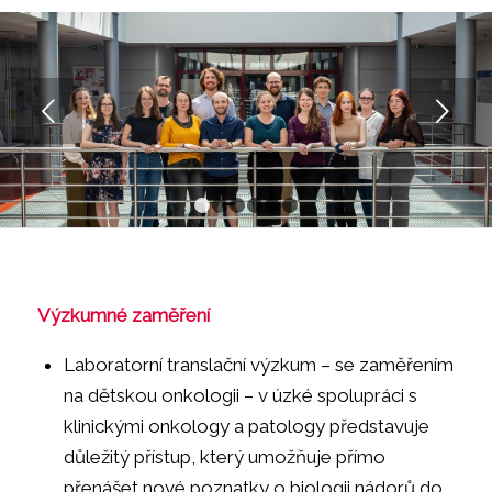
Next
1
2
3
4
5
6
Výzkumné zaměření
Laboratorní translační výzkum – se zaměřením
na dětskou onkologii – v úzké spolupráci s
klinickými onkology a patology představuje
důležitý přístup, který umožňuje přímo
přenášet nové poznatky o biologii nádorů do