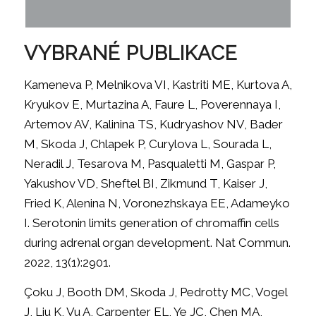
VYBRANÉ PUBLIKACE
Kameneva P, Melnikova VI, Kastriti ME, Kurtova A,
Kryukov E, Murtazina A, Faure L, Poverennaya I,
Artemov AV, Kalinina TS, Kudryashov NV, Bader
M, Skoda J, Chlapek P, Curylova L, Sourada L,
Neradil J, Tesarova M, Pasqualetti M, Gaspar P,
Yakushov VD, Sheftel BI, Zikmund T, Kaiser J,
Fried K, Alenina N, Voronezhskaya EE, Adameyko
I. Serotonin limits generation of chromaffin cells
during adrenal organ development. Nat Commun.
2022, 13(1):2901.
Çoku J, Booth DM, Skoda J, Pedrotty MC, Vogel
J, Liu K, Vu A, Carpenter EL, Ye JC, Chen MA,