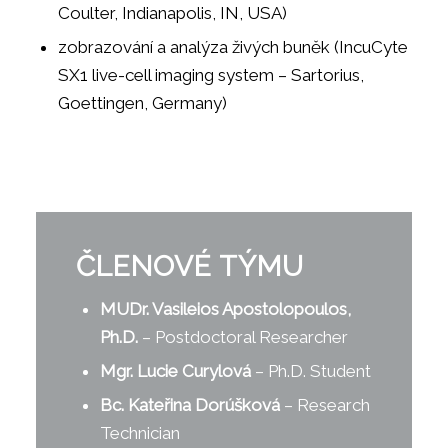
Coulter, Indianapolis, IN, USA)
zobrazování a analýza živých buněk (IncuCyte
SX1 live-cell imaging system – Sartorius,
Goettingen, Germany)
ČLENOVÉ TÝMU
MUDr. Vasileios Apostolopoulos,
Ph.D.
– Postdoctoral Researcher
Mgr. Lucie Curylová
– Ph.D. Student
Bc. Kateřina Dorúšková
– Research
Technician