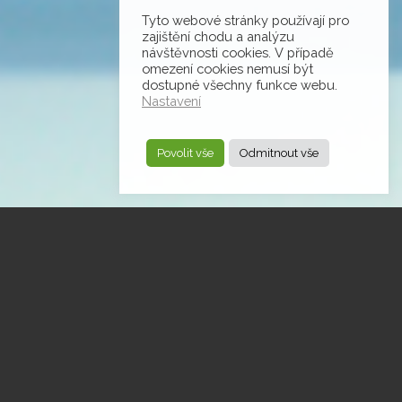
Tyto webové stránky používají pro
zajištění chodu a analýzu
návštěvnosti cookies. V případě
omezení cookies nemusí být
dostupné všechny funkce webu.
Nastavení
Povolit vše
Odmitnout vše
VÝZKUMNÉ
TÝMY