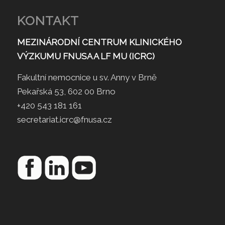
KONTAKT
MEZINÁRODNÍ CENTRUM KLINICKÉHO
VÝZKUMU FNUSA A LF MU (ICRC)
Fakultní nemocnice u sv. Anny v Brně
Pekařská 53, 602 00 Brno
+420 543 181 161
secretariat.icrc@fnusa.cz