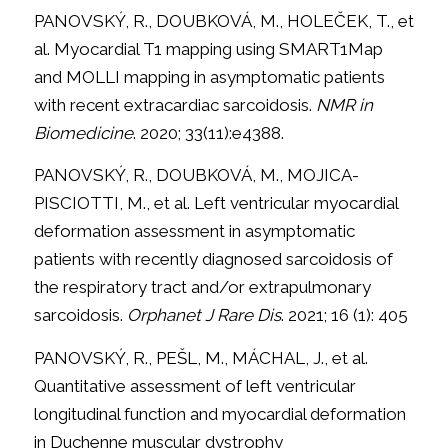
PANOVSKÝ, R., DOUBKOVÁ, M., HOLEČEK, T., et
al. Myocardial T1 mapping using SMART1Map
and MOLLI mapping in asymptomatic patients
with recent extracardiac sarcoidosis.
NMR in
Biomedicine
. 2020; 33(11):e4388.
PANOVSKÝ, R., DOUBKOVÁ, M., MOJICA-
PISCIOTTI, M., et al. Left ventricular myocardial
deformation assessment in asymptomatic
patients with recently diagnosed sarcoidosis of
the respiratory tract and/or extrapulmonary
sarcoidosis.
Orphanet J Rare Dis
. 2021; 16 (1): 405
PANOVSKÝ, R., PEŠL, M., MÁCHAL, J., et al.
Quantitative assessment of left ventricular
longitudinal function and myocardial deformation
in Duchenne muscular dystrophy