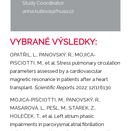
Study Coordinator
anna.kubova@fnusa.cz
VYBRANÉ VÝSLEDKY:
OPATŘIL, L., PANOVSKÝ, R., MOJICA-
PISCIOTTI, M., et al. Stress pulmonary circulation
parameters assessed by a cardiovascular
magnetic resonance in patients after a heart
transplant.
Scientific Reports
. 2022; 12(1):6130
MOJICA-PISCIOTTI, M., PANOVSKÝ, R.,
MASÁROVÁ, L., PEŠL, M., STÁREK, Z.,
HOLEČEK, T., et al. Left atrium phasic
impairments in paroxysmal atrial fibrillation