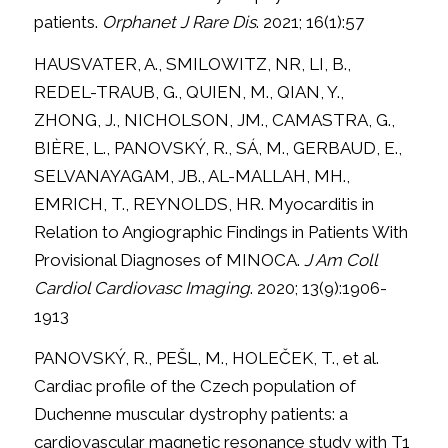
patients.
Orphanet J Rare Dis
. 2021; 16(1):57
HAUSVATER, A., SMILOWITZ, NR, LI, B.,
REDEL-TRAUB, G., QUIEN, M., QIAN, Y.,
ZHONG, J., NICHOLSON, JM., CAMASTRA, G.,
BIÈRE, L., PANOVSKÝ, R., SÁ, M., GERBAUD, E.,
SELVANAYAGAM, JB., AL-MALLAH, MH.,
EMRICH, T., REYNOLDS, HR. Myocarditis in
Relation to Angiographic Findings in Patients With
Provisional Diagnoses of MINOCA.
J Am Coll
Cardiol Cardiovasc Imaging
. 2020; 13(9):1906-
1913
PANOVSKÝ, R., PEŠL, M., HOLEČEK, T., et al.
Cardiac profile of the Czech population of
Duchenne muscular dystrophy patients: a
cardiovascular magnetic resonance study with T1