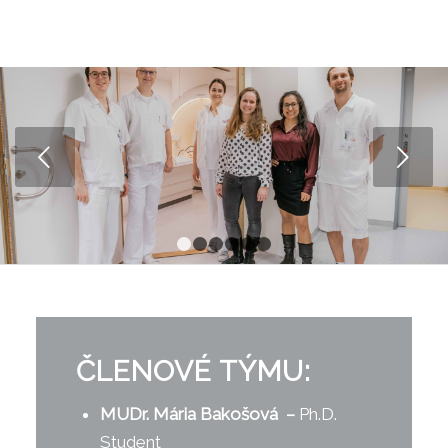
Next
1
2
3
4
5
6
ČLENOVÉ TÝMU:
MUDr. Mária Bakošová
–
Ph.D.
Student