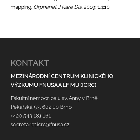
mapping.
Orphanet J Rare Dis.
2019; 14:10.
KONTAKT
MEZINÁRODNÍ CENTRUM KLINICKÉHO
VÝZKUMU FNUSA A LF MU (ICRC)
Fakultní nemocnice u sv. Anny v Brně
Pekařská 53, 602 00 Brno
+420 543 181 161
secretariat.icrc@fnusa.cz