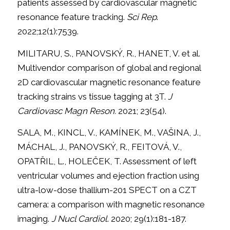
patients assessed by cardiovascular magnetic
resonance feature tracking.
Sci Rep
.
2022;12(1):7539.
MILITARU, S., PANOVSKÝ, R., HANET, V. et al.
Multivendor comparison of global and regional
2D cardiovascular magnetic resonance feature
tracking strains vs tissue tagging at 3T.
J
Cardiovasc Magn Reson.
2021; 23(54).
SALA, M., KINCL, V., KAMÍNEK, M., VAŠINA, J.,
MÁCHAL, J., PANOVSKÝ, R., FEITOVÁ, V.,
OPATŘIL, L., HOLEČEK, T. Assessment of left
ventricular volumes and ejection fraction using
ultra-low-dose thallium-201 SPECT on a CZT
camera: a comparison with magnetic resonance
imaging.
J Nucl Cardiol
. 2020; 29(1):181-187.