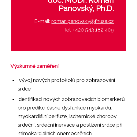
doc. MUDr. Roman
Panovský, Ph.D.
E-mail:
roman.panovsky@fnusa.cz
Tel: +420 543 182 409
Výzkumné zaměření
vývoj nových protokolů pro zobrazování
srdce
identifikaci nových zobrazovacích biomarkerů
pro predikci časné dysfunkce myokardu,
myokardiální perfuze, ischemické choroby
srdeční, srdeční inervace a postižení srdce při
mimokardiálních onemocněních