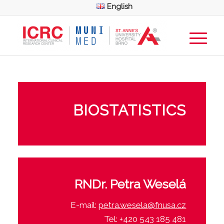
English
BIOSTATISTICS
RNDr. Petra Weselá
E-mail:
petra.wesela@fnusa.cz
Tel: +420 543 185 481