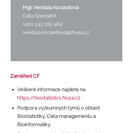
Mgr. Vendula Kocandová
Data Specialist
+420 543 185 484
vendula.kocandova@fnusa.cz
Zaměření CF
Veškeré informace najdete na
https://biostatistics.fnusa.cz
Podpora výzkumných týmů v oblasti
Biostatistiky, Data managementu a
Bioinformatiky