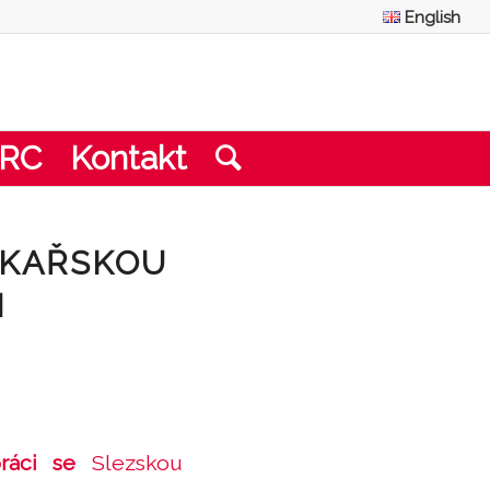
English
CRC
Kontakt
ÉKAŘSKOU
H
práci se
Slezskou