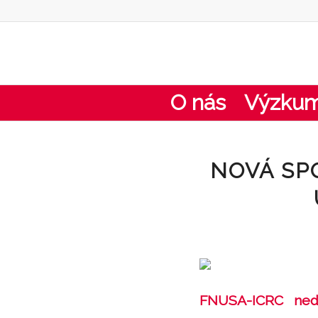
O nás
Výzku
NOVÁ SP
FNUSA-ICRC nedá