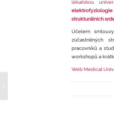
lékařskou univer
elektrofyziolo
strukturálních sr
Účelem smlouvy
zúčastněných st
pracovníků a stu
workshopů a krátk
Web Medical Univer
Brněnské mezinárodní centrum
získalo unikátní grant. Začne
studovat...