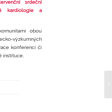
rvenční srdeční
é kardiologie a
komunitami obou
decko-výzkumných
ace konferencí či
 instituce.
FN
ne
od