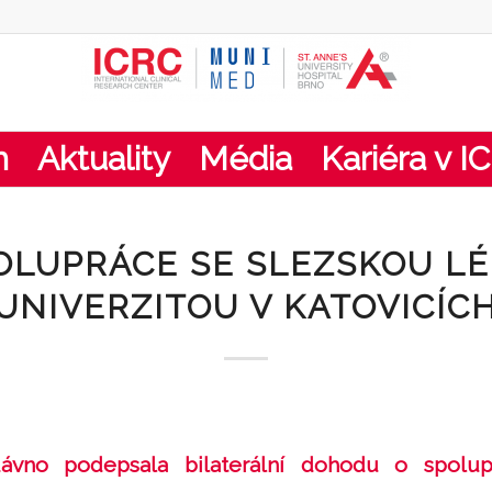
m
Aktuality
Média
Kariéra v I
OLUPRÁCE SE SLEZSKOU L
UNIVERZITOU V KATOVICÍC
vno podepsala bilaterální dohodu o spolu