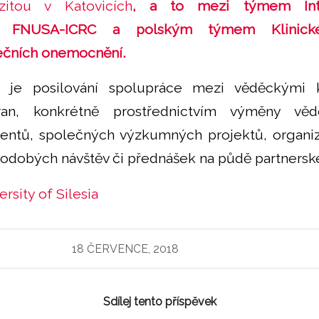
zitou v Katovicích
, a to mezi týmem Inte
gie FNUSA-ICRC a polským týmem Klinick
dečních onemocnění.
 je posilování spolupráce mezi věděckými 
ran, konkrétně prostřednictvím výměny vě
dentů, společných výzkumných projektů, organiz
odobých návštěv či přednášek na půdě partnerské
sity of Silesia
18 ČERVENCE, 2018
Sdílej tento příspěvek