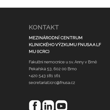
KONTAKT
MEZINÁRODNÍ CENTRUM
KLINICKÉHO VÝZKUMU FNUSA A LF
MU (ICRC)
Fakultní nemocnice u sv. Anny v Brně
Pekařská 53, 602 00 Brno
+420 543 181 161
secretariat.icrc@fnusa.cz