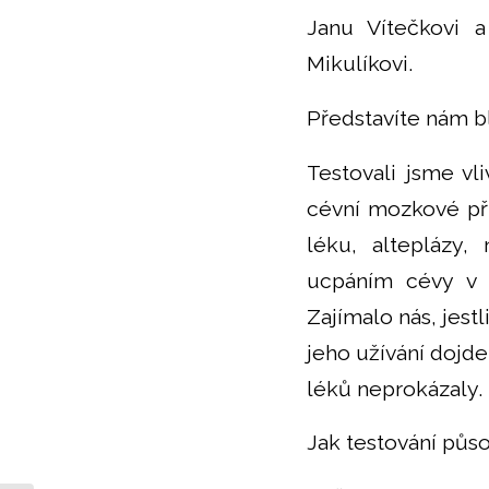
Janu Vítečkovi 
Mikulíkovi.
Představíte nám b
Testovali jsme vl
cévní mozkové př
léku, alteplázy
ucpáním cévy v m
Zajímalo nás, jest
jeho užívání dojd
léků neprokázaly.
Jak testování půso