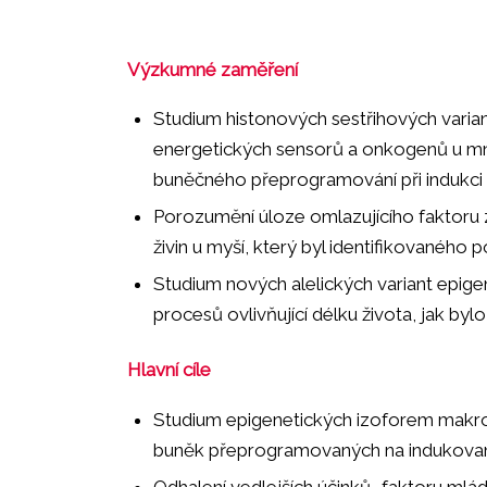
Výzkumné zaměření
Studium histonových sestřihových vari
energetických sensorů a onkogenů u m
buněčného přeprogramování při indukci 
Porozumění úloze omlazujícího faktoru 
živin u myší, který byl identifikovaného
Studium nových alelických variant epig
procesů ovlivňující délku života, jak by
Hlavní cíle
Studium epigenetických izoforem makr
buněk přeprogramovaných na indukované
Odhalení vedlejších účinků „faktoru mládí