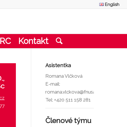
English
CRC
Kontakt
Asistentka
Romana Vlčková
.,
E-mail:
c
romana.vlckova@fnusa.cz
.cz
Tel: +420 511 158 281
277
Členové týmu