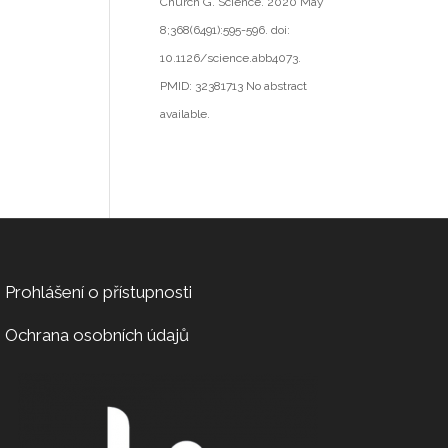
Church G. Science. 2020 May
8;368(6491):595-596. doi:
10.1126/science.abb4073.
PMID: 32381713 No abstract
available.
Prohlášení o přístupnosti
Ochrana osobních údajů