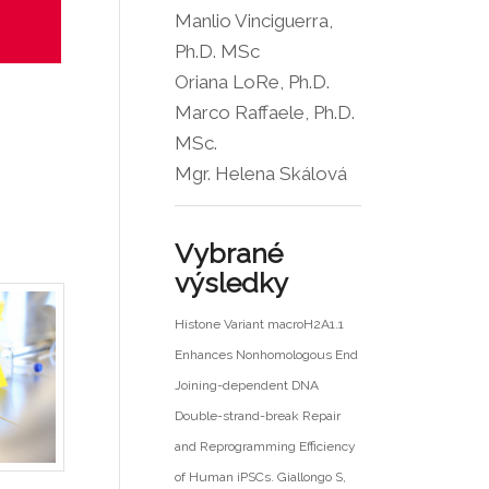
Manlio Vinciguerra,
Ph.D. MSc
Oriana LoRe, Ph.D.
Marco Raffaele, Ph.D.
MSc.
Mgr. Helena Skálová
Vybrané
výsledky
Histone Variant macroH2A1.1
Enhances Nonhomologous End
Joining-dependent DNA
Double-strand-break Repair
and Reprogramming Efficiency
of Human iPSCs. Giallongo S,