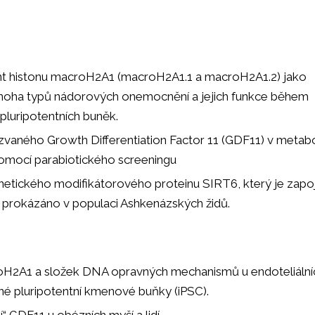
ant histonu macroH2A1 (macroH2A1.1 a macroH2A1.2) jako
noha typů nádorových onemocnění a jejich funkce během
pluripotentních buněk.
zvaného Growth Differentiation Factor 11 (GDF11) v metab
 pomocí parabiotického screeningu
enetického modifikátorového proteinu SIRT6, který je zapo
lo prokázáno v populaci Ashkenázských židů.
oH2A1 a složek DNA opravných mechanismů u endoteliální
 pluripotentní kmenové buňky (iPSC).
“ GDF11 u obézních myší a lidí.