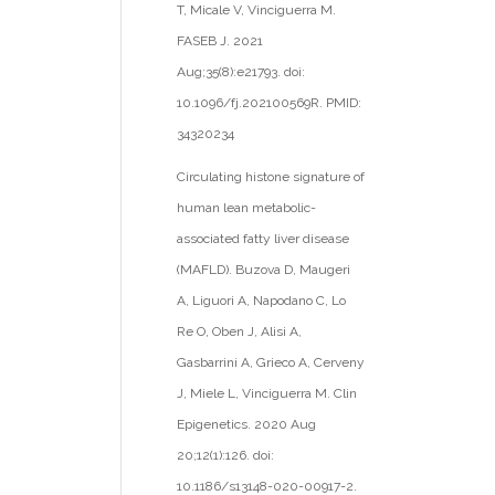
T, Micale V, Vinciguerra M.
FASEB J. 2021
Aug;35(8):e21793. doi:
10.1096/fj.202100569R. PMID:
34320234
Circulating histone signature of
human lean metabolic-
associated fatty liver disease
(MAFLD). Buzova D, Maugeri
A, Liguori A, Napodano C, Lo
Re O, Oben J, Alisi A,
Gasbarrini A, Grieco A, Cerveny
J, Miele L, Vinciguerra M. Clin
Epigenetics. 2020 Aug
20;12(1):126. doi:
10.1186/s13148-020-00917-2.