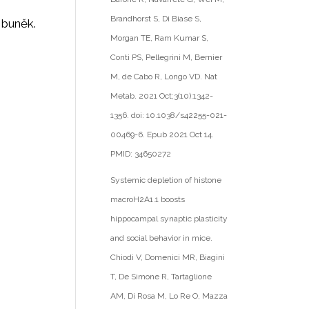
Brandhorst S, Di Biase S,
 buněk.
Morgan TE, Ram Kumar S,
Conti PS, Pellegrini M, Bernier
M, de Cabo R, Longo VD. Nat
Metab. 2021 Oct;3(10):1342-
1356. doi: 10.1038/s42255-021-
00469-6. Epub 2021 Oct 14.
PMID: 34650272
Systemic depletion of histone
macroH2A1.1 boosts
hippocampal synaptic plasticity
and social behavior in mice.
Chiodi V, Domenici MR, Biagini
T, De Simone R, Tartaglione
AM, Di Rosa M, Lo Re O, Mazza