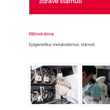
zdravé stárnutí
Klíčová slova
Epigenetika; metabolismus; stárnutí.