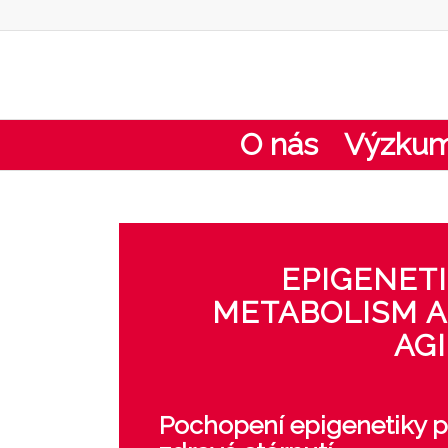
O nás
Výzku
EPIGENETI
METABOLISM 
AG
Pochopení epigenetiky p