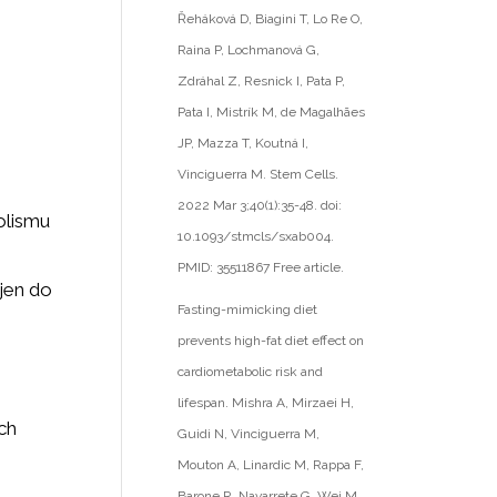
Řeháková D, Biagini T, Lo Re O,
Raina P, Lochmanová G,
Zdráhal Z, Resnick I, Pata P,
Pata I, Mistrík M, de Magalhães
JP, Mazza T, Koutná I,
Vinciguerra M. Stem Cells.
2022 Mar 3;40(1):35-48. doi:
olismu
10.1093/stmcls/sxab004.
PMID: 35511867 Free article.
jen do
Fasting-mimicking diet
prevents high-fat diet effect on
cardiometabolic risk and
lifespan. Mishra A, Mirzaei H,
ch
Guidi N, Vinciguerra M,
Mouton A, Linardic M, Rappa F,
Barone R, Navarrete G, Wei M,