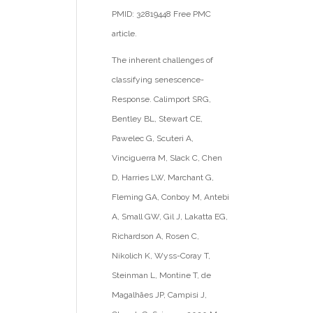
PMID: 32819448 Free PMC
article.
The inherent challenges of
classifying senescence-
Response. Calimport SRG,
Bentley BL, Stewart CE,
Pawelec G, Scuteri A,
Vinciguerra M, Slack C, Chen
D, Harries LW, Marchant G,
Fleming GA, Conboy M, Antebi
A, Small GW, Gil J, Lakatta EG,
Richardson A, Rosen C,
Nikolich K, Wyss-Coray T,
Steinman L, Montine T, de
Magalhães JP, Campisi J,