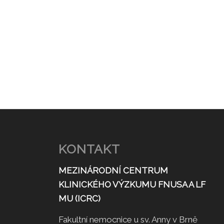
KONTAKT
MEZINÁRODNÍ CENTRUM
KLINICKÉHO VÝZKUMU FNUSA A LF
MU (ICRC)
Fakultní nemocnice u sv. Anny v Brně