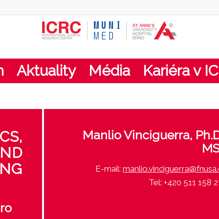
m
Aktuality
Média
Kariéra v I
Manlio Vinciguerra, Ph.D
CS,
MS
AND
ING
E-mail:
manlio.vinciguerra@fnusa
Tel: +420 511 158 
ro