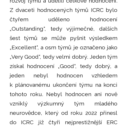
rozvoj týmu a udělili celkové hodnocení.
Z dvaceti hodnocených týmů ICRC bylo
čtyřem uděleno hodnocení
„Outstanding“, tedy výjimečné, dalších
šest týmů se může pyšnit výsledkem
„Excellent“, a osm týmů je označeno jako
„Very Good“, tedy velmi dobrý. Jeden tým
získal hodnocení „Good“, tedy dobrý, a
jeden nebyl hodnocen vzhledem
k plánovanému ukončení týmu na konci
tohoto roku. Nebyl hodnocen ani nově
vzniklý výzkumný tým mladého
neurovědce, který od roku 2022 přinesl
do ICRC již čtyři nejprestižnější ERC