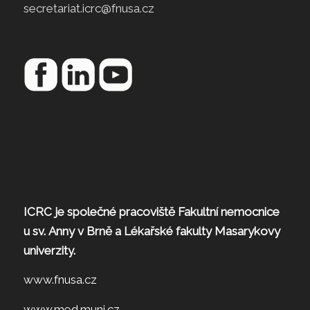
secretariat.icrc@fnusa.cz
ICRC je společné pracoviště Fakultní nemocnice
u sv. Anny v Brně a Lékařské fakulty Masarykovy
univerzity.
www.fnusa.cz
www.med.muni.cz