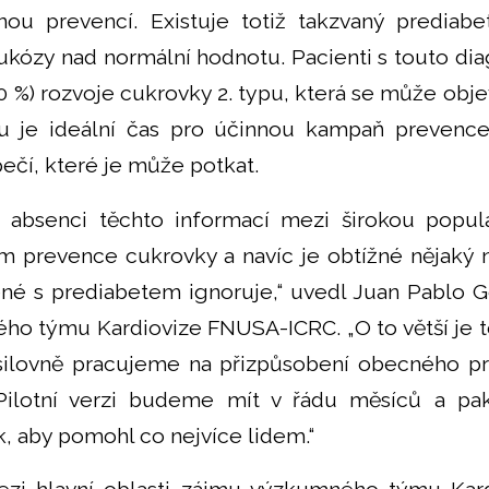
nou prevencí. Existuje totiž takzvaný prediabe
ukózy nad normální hodnotu. Pacienti s touto dia
70 %) rozvoje cukrovky 2. typu, která se může objev
u je ideální čas pro účinnou kampaň prevence
ečí, které je může potkat.
a absenci těchto informací mezi širokou popula
m prevence cukrovky a navíc je obtížné nějaký n
ojené s prediabetem ignoruje,“ uvedl Juan Pablo 
o týmu Kardiovize FNUSA-ICRC. „O to větší je to
ilovně pracujeme na přizpůsobení obecného 
Pilotní verzi budeme mít v řádu měsíců a p
, aby pomohl co nejvíce lidem.“