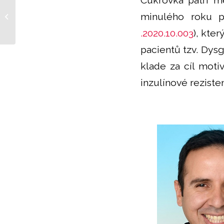
Cukrovka patří m
minulého roku pu
Protein GDF11 – přítel anebo hrozba?
.2020.10.003
), kte
pacientů tzv. Dys
klade za cíl moti
inzulínové reziste