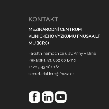
KONTAKT
MEZINÁRODNÍ CENTRUM
KLINICKÉHO VÝZKUMU FNUSA A LF
MU (ICRC)
Fakultní nemocnice u sv. Anny v Brně
Pekařská 53, 602 00 Brno
+420 543 181 161
secretariat.icrc@fnusa.cz