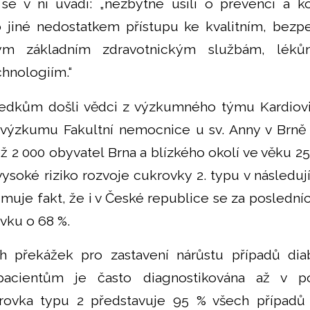
se v ní uvádí: „nezbytné úsilí o prevenci a k
iné nedostatkem přístupu ke kvalitním, bez
ým základním zdravotnickým službám, lékům
hnologiím.“
dkům došli vědci z výzkumného týmu Kardiov
 výzkumu Fakultní nemocnice u sv. Anny v Brně
 2 000 obyvatel Brna a blízkého okolí ve věku 25 – 
ysoké riziko rozvoje cukrovky 2. typu v následuj
muje fakt, že i v České republice se za posledníc
vku o 68 %.
h překážek pro zastavení nárůstu případů dia
pacientům je často diagnostikována až v poz
ovka typu 2 představuje 95 % všech případů 