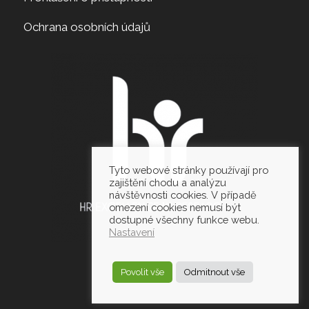
Ochrana osobních údajů
Tyto webové stránky používají pro
zajištění chodu a analýzu
návštěvnosti cookies. V případě
omezení cookies nemusí být
dostupné všechny funkce webu.
Nastavení
Povolit vše
Odmitnout vše