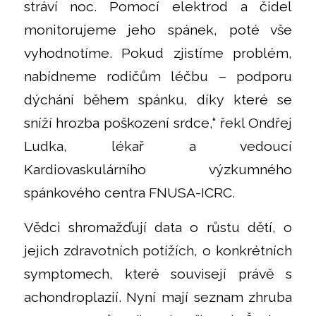
stráví noc. Pomocí elektrod a čidel
monitorujeme jeho spánek, poté vše
vyhodnotíme. Pokud zjistíme problém,
nabídneme rodičům léčbu – podporu
dýchání během spánku, díky které se
sníží hrozba poškození srdce,“ řekl Ondřej
Ludka, lékař a vedoucí
Kardiovaskulárního výzkumného
spánkového centra FNUSA-ICRC.
Vědci shromažďují data o růstu dětí, o
jejich zdravotních potížích, o konkrétních
symptomech, které souvisejí právě s
achondroplazií. Nyní mají seznam zhruba