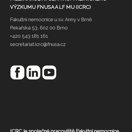
VÝZKUMU FNUSA A LF MU (ICRC)
Fakultní nemocnice u sv. Anny v Brně
Pekařská 53, 602 00 Brno
+420 543 181 161
secretariat.icrc@fnusa.cz
ICRC je společné pracoviště Fakultní nemocnice