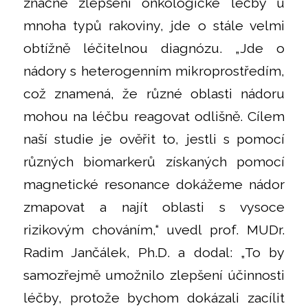
značné zlepšení onkologické léčby u
mnoha typů rakoviny, jde o stále velmi
obtížně léčitelnou diagnózu. „Jde o
nádory s heterogenním mikroprostředím,
což znamená, že různé oblasti nádoru
mohou na léčbu reagovat odlišně. Cílem
naší studie je ověřit to, jestli s pomocí
různých biomarkerů získaných pomocí
magnetické resonance dokážeme nádor
zmapovat a najít oblasti s vysoce
rizikovým chováním,“ uvedl prof. MUDr.
Radim Jančálek, Ph.D. a dodal: „To by
samozřejmě umožnilo zlepšení účinnosti
léčby, protože bychom dokázali zacílit