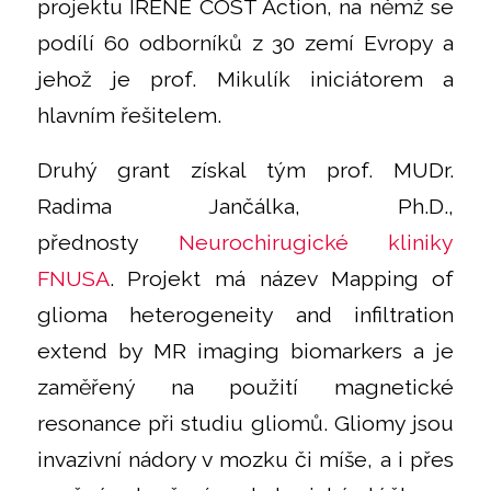
projektu IRENE COST Action, na němž se
podílí 60 odborníků z 30 zemí Evropy a
jehož je prof. Mikulík iniciátorem a
hlavním řešitelem.
Druhý grant získal tým prof. MUDr.
Radima Jančálka, Ph.D.,
přednosty
Neurochirugické kliniky
FNUSA
. Projekt má název Mapping of
glioma heterogeneity and infiltration
extend by MR imaging biomarkers a je
zaměřený na použití magnetické
resonance při studiu gliomů. Gliomy jsou
invazivní nádory v mozku či míše, a i přes