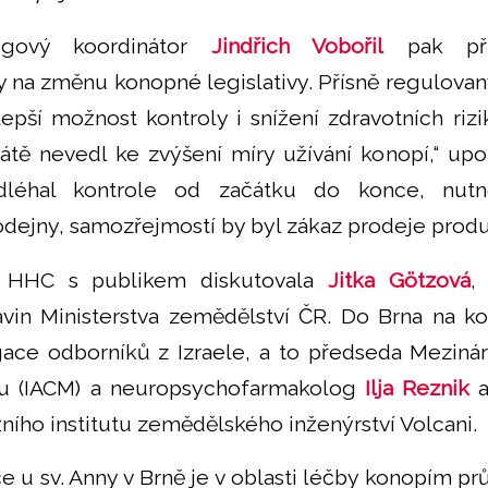
rogový koordinátor
Jindřich Vobořil
pak pří
y na změnu konopné legislativy. Přísně regulovan
 lepší možnost kontroly i snížení zdravotních riz
átě nevedl ke zvýšení míry užívání konopí,“ upo
léhal kontrole od začátku do konce, nutn
odejny, samozřejmostí by byl zákaz prodeje produ
HHC s publikem diskutovala
Jitka Götzová
,
vin Ministerstva zemědělství ČR. Do Brna na kon
ace odborníků z Izraele, a to předseda Mezinár
bu (IACM) a neuropsychofarmakolog
Ilja Reznik
a
žního institutu zemědělského inženýrství Volcani.
e u sv. Anny v Brně je v oblasti léčby konopím p