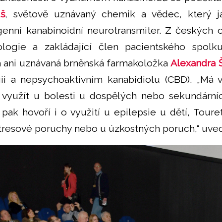
š
, světově uznávaný chemik a vědec, který ja
nní kanabinoidní neurotransmiter. Z českých o
iologie a zakládající člen pacientského spo
a ani uznávaná brněnská farmakoložka
Alexandra 
ii a nepsychoaktivním kanabidiolu (CBD). „Má v
j využít u bolesti u dospělých nebo sekundárn
k hovoří i o využití u epilepsie u dětí, Tour
tresové poruchy nebo u úzkostných poruch,“ uved