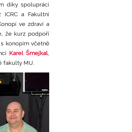
ám díky spolupráci
 ICRC a Fakultní
Konopí ve zdraví a
, že kurz podpoří
 s konopím včetně
enci
Karel Šmejkal
,
é fakulty MU.