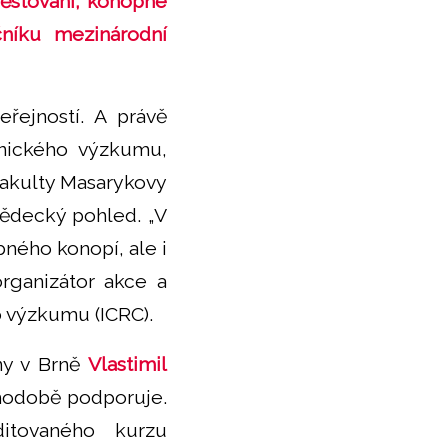
pěstování, konopné
čníku mezinárodní
řejností. A právě
nického výzkumu,
fakulty Masarykovy
vědecký pohled. „V
ného konopí, ale i
organizátor akce a
o výzkumu (ICRC).
nny v Brně
Vlastimil
hodobě podporuje.
itovaného kurzu