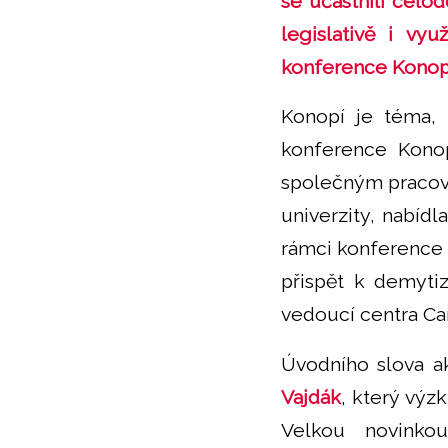
se účastnili celo
legislativě i vy
konference Konopí
Konopí je téma, 
konference Kono
společným pracovi
univerzity, nabíd
rámci konference 
přispět k demytiz
vedoucí centra Ca
Úvodního slova ak
Vajdák
, který vý
Velkou novinko