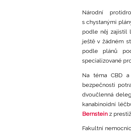
Národní protid
s chystanými plán
podle něj zajistil
ještě v žádném st
podle plánů pod
specializované pr
Na téma CBD a 
bezpečnosti potra
dvoučlenná deleg
kanabinoidní léč
Bernstein
z presti
Fakultní nemocnic