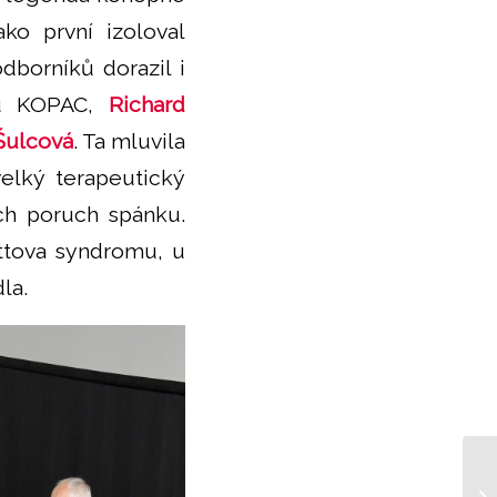
ko první izoloval
dborníků dorazil i
lku KOPAC,
Richard
Šulcová
. Ta mluvila
elký terapeutický
ích poruch spánku.
ettova syndromu, u
la.