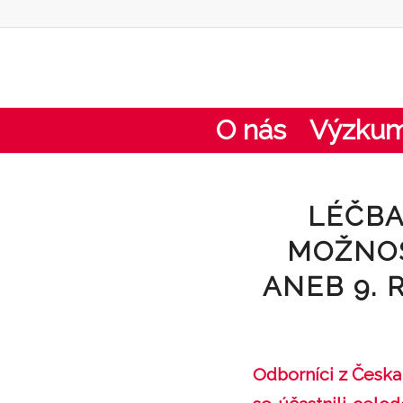
O nás
Výzku
LÉČBA
MOŽNOS
ANEB 9. 
Odborníci z Česka 