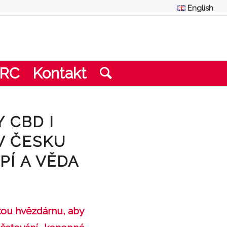
English
CRC
Kontakt
 CBD I
V ČESKU
PÍ A VĚDA
skou hvězdárnu, aby