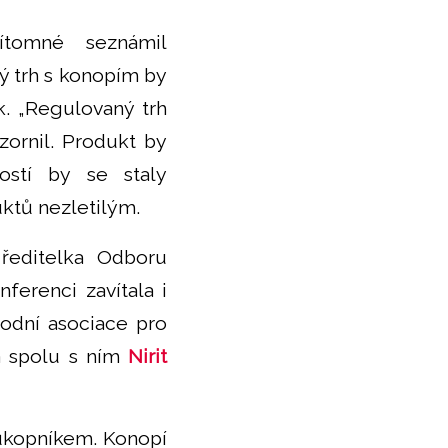
tomné seznámil
ý trh s konopím by
ik. „Regulovaný trh
zornil. Produkt by
ostí by se staly
ktů nezletilým.
 ředitelka Odboru
ferenci zavítala i
odní asociace pro
 spolu s ním
Nirit
růkopníkem. Konopí