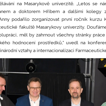
ělávání na Masarykově univerzitě. „Letos se n
anem a doktorem Hřibem a dalšími kolegy z
nny podařilo zorganizovat první ročník kurzu 
eutické fakultě Masarykovy univerzity. Doufáme
lupráci, měl by zahrnout všechny stránky práce
ického hodnocení prostředků,“ uvedl na konfer
národní vztahy a internacionalizaci Farmaceutick