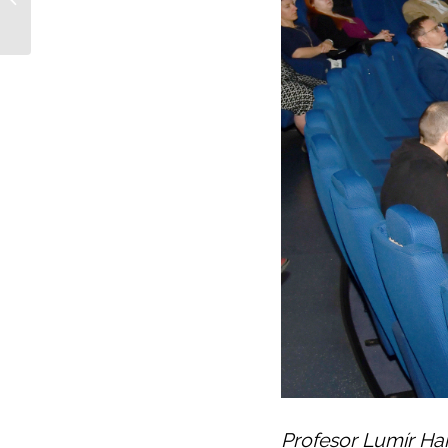
doputovalo k
pacientům. FNUSA...
Profesor Lumír Hanu