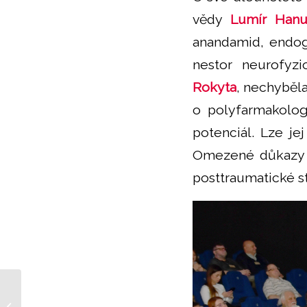
vědy
Lumír Hanu
anandamid, endoge
nestor neurofyz
Rokyta
, nechyběl
o polyfarmakolog
potenciál. Lze je
Omezené důkazy pa
posttraumatické s
Léčebné konopí z
nemocniční pěstírny