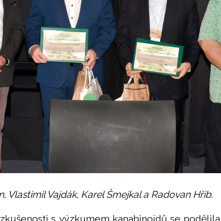
n, Vlastimil Vajdák, Karel Šmejkal a Radovan Hřib.
 zkušenosti s výzkumem kanabinoidů se podělil