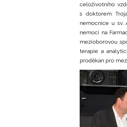
celoživotního vzd
s doktorem Troj
nemocnice u sv. A
nemoci na Farmac
mezioborovou spo
terapie a analyt
proděkan pro mezi