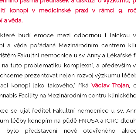
denního pásma přednášek a diskuzí o výzkumu, 
užití konopí v medicínské praxi v rámci 9. ro
 a věda.
které budí emoce mezi odbornou i laickou ve
pí a věda pořádaná Mezinárodním centrem kli
štěm Fakultní nemocnice u sv. Anny a Lékařské 
la na tuto problematiku komplexní, a především 
chceme prezentovat nejen rozvoj výzkumu léčeb
aci konopí jako takového,“ říká
Václav Trojan
, 
nnabis Facility na Mezinárodním centru klinickéh
ce se ujal ředitel Fakultní nemocnice u sv. A
zkum léčby konopím na půdě FNUSA a ICRC dlou
u bylo představení nově otevřeného akred