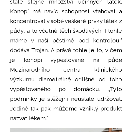
stále stejné množství účinných látek.
Konopí má navíc schopnost vtahovat a
koncentrovat v sobě veškeré prvky látek z
půdy, a to včetně těch škodlivých. I tohle
máme v naší pěstírně pod kontrolou,“
dodává Trojan. A právě tohle je to, v čem
je konopí vypěstované na půdě
Mezinárodního centra klinického
výzkumu diametrálně odlišné od toho
vypěstovaného po domácku. „Tyto
podmínky je stěžejní neustále udržovat.
Jedině tak pak můžeme vzniklý produkt
nazvat lékem.“