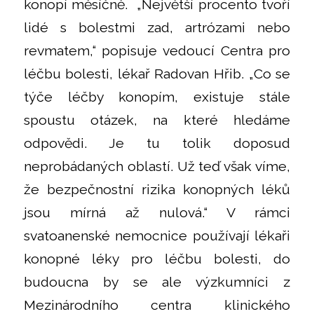
konopí měsíčně. „Největší procento tvoří
lidé s bolestmi zad, artrózami nebo
revmatem,“ popisuje vedoucí Centra pro
léčbu bolesti, lékař Radovan Hřib. „Co se
týče léčby konopím, existuje stále
spoustu otázek, na které hledáme
odpovědi. Je tu tolik doposud
neprobádaných oblastí. Už teď však víme,
že bezpečnostní rizika konopných léků
jsou mírná až nulová.“ V rámci
svatoanenské nemocnice používají lékaři
konopné léky pro léčbu bolesti, do
budoucna by se ale výzkumníci z
Mezinárodního centra klinického