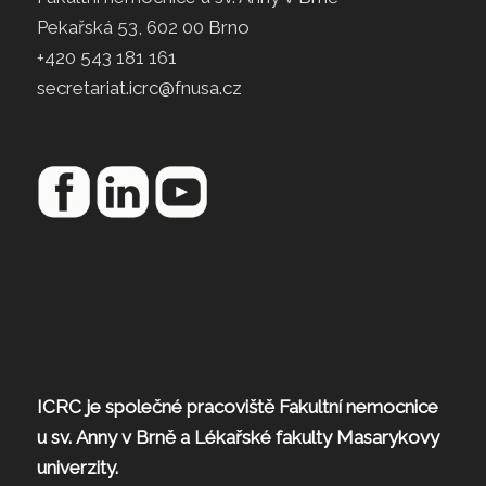
Pekařská 53, 602 00 Brno
+420 543 181 161
secretariat.icrc@fnusa.cz
ICRC je společné pracoviště Fakultní nemocnice
u sv. Anny v Brně a Lékařské fakulty Masarykovy
univerzity.