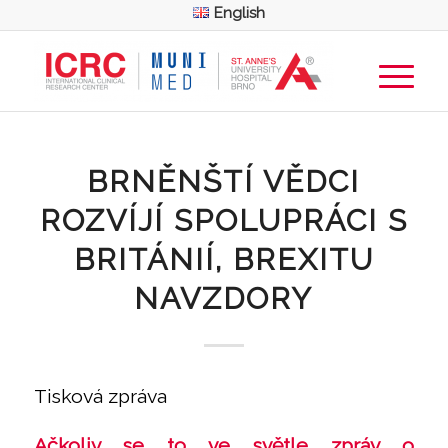
English
BRNĚNŠTÍ VĚDCI
ROZVÍJÍ SPOLUPRÁCI S
BRITÁNIÍ, BREXITU
NAVZDORY
Tisková zpráva
Ačkoliv se to ve světle zpráv o