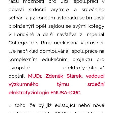
řadu možností pro užší spolupráci v
oblasti srdeční arytmie a srdečního
selhání a již koncem listopadu se brněnští
bioinženýři opět sejdou se svými kolegy
v Londýně a další návštěva z Imperial
College je v Brně očekávána v prosinci.
„Je například domlouvána i spolupráce na
komplexním edukačním projektu pro
evropské elektrofyziology,“
doplnil
MUDr. Zdeněk Stárek, vedoucí
výzkumného týmu srdeční
elektrofyziologie FNUSA-ICRC
.
Z toho, že by již existující nebo nové