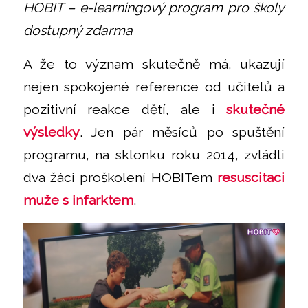
HOBIT – e-learningový program pro školy
dostupný zdarma
A že to význam skutečně má, ukazují
nejen spokojené reference od učitelů a
pozitivní reakce dětí, ale i
skutečné
výsledky
. Jen pár měsíců po spuštění
programu, na sklonku roku 2014, zvládli
dva žáci proškolení HOBITem
resuscitaci
muže s infarktem
.