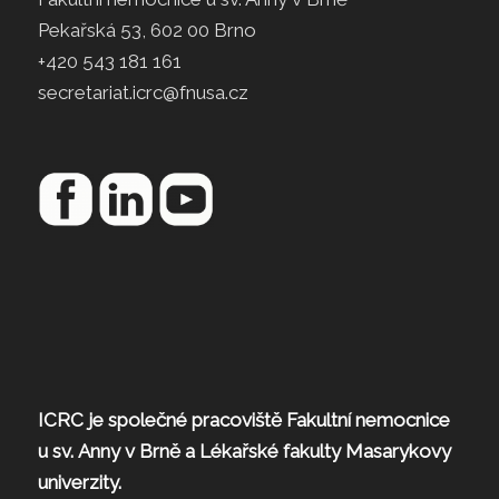
Pekařská 53, 602 00 Brno
+420 543 181 161
secretariat.icrc@fnusa.cz
ICRC je společné pracoviště Fakultní nemocnice
u sv. Anny v Brně a Lékařské fakulty Masarykovy
univerzity.