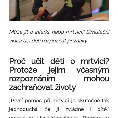
Může jít o infarkt nebo mrtvici? Simulační
videa učí děti rozpoznat příznaky
Proč učit děti o mrtvici?
Protože jejím včasným
rozpoznáním mohou
zachraňovat životy
„První pomoc při mrtvici je skutečně tak
jednoduchá, že ji zvládne i dítě,“
pokračuje Hana Maršálková. „Primární je