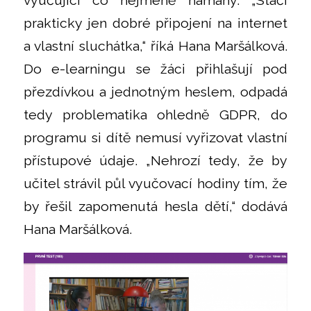
vyučující co nejméně námahy. „Stačí
prakticky jen dobré připojení na internet
a vlastní sluchátka,“ říká Hana Maršálková.
Do e-learningu se žáci přihlašují pod
přezdívkou a jednotným heslem, odpadá
tedy problematika ohledně GDPR, do
programu si dítě nemusí vyřizovat vlastní
přístupové údaje. „Nehrozí tedy, že by
učitel strávil půl vyučovací hodiny tím, že
by řešil zapomenutá hesla dětí,“ dodává
Hana Maršálková.