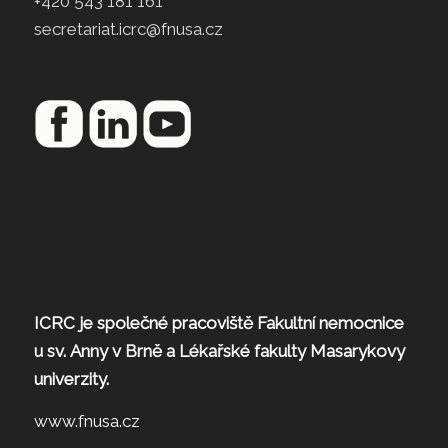
+420 543 181 161
secretariat.icrc@fnusa.cz
ICRC je společné pracoviště Fakultní nemocnice
u sv. Anny v Brně a Lékařské fakulty Masarykovy
univerzity.
www.fnusa.cz