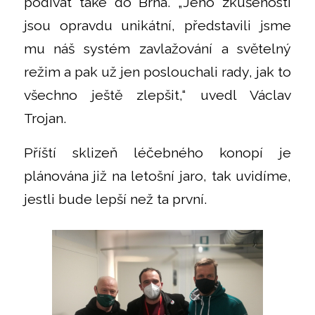
podívat také do Brna. „Jeho zkušenosti
jsou opravdu unikátní, představili jsme
mu náš systém zavlažování a světelný
režim a pak už jen poslouchali rady, jak to
všechno ještě zlepšit,“ uvedl Václav
Trojan.
Příští sklizeň léčebného konopí je
plánována již na letošní jaro, tak uvidíme,
jestli bude lepší než ta první.