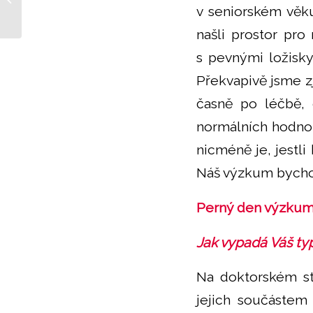
další úspěch
v seniorském věk
našli prostor pro
s pevnými ložisk
Překvapivě jsme zj
časně po léčbě, 
normálních hodnot
nicméně je, jestli
Náš výzkum bychom 
Perný den výzkum
Jak vypadá Váš ty
Na doktorském st
jejich součástem