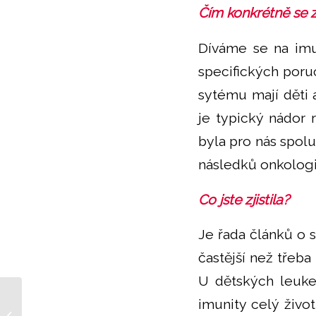
Čím konkrétně se 
Díváme se na imun
specifických poruc
sytému mají děti 
je typický nádor 
byla pro nás spo
následků onkologi
Co jste zjistila?
Je řada článků o 
častější než třeba
U dětských leuke
imunity celý živo
České vysokofrekvenční EKG slaví