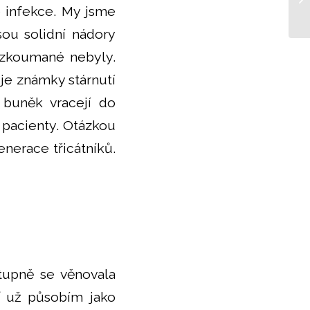
kt
 infekce. My jsme
sou solidní nádory
ozkoumané nebyly.
uje známky stárnutí
 buněk vracejí do
 pacienty. Otázkou
enerace třicátníků.
tupně se věnovala
ď už působím jako