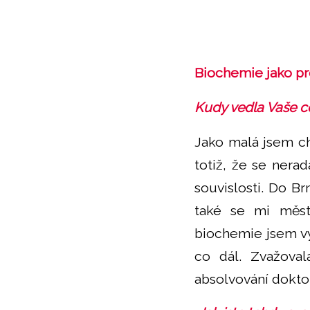
Biochemie jako pro
Kudy vedla Vaše c
Jako malá jsem ch
totiž, že se nera
souvislosti. Do Br
také se mi město
biochemie jsem vy
co dál. Zvažoval
absolvování dokto