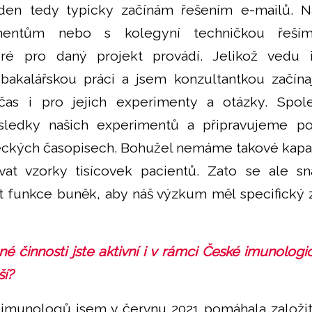
den tedy typicky začínám řešením e-mailů. N
imentům nebo s kolegyní techničkou řeším
eré pro daný projekt provádí. Jelikož vedu 
bakalářskou práci a jsem konzultantkou začínaj
as i pro jejich experimenty a otázky. Spo
ledky našich experimentů a připravujeme po
eckých časopisech. Bohužel nemáme takové kapa
vat vzorky tisícovek pacientů. Zato se ale sn
t funkce buněk, aby náš výzkum měl specifický
 činnosti jste aktivní i v rámci České imunologi
ší?
munologů jsem v červnu 2021 pomáhala založit.