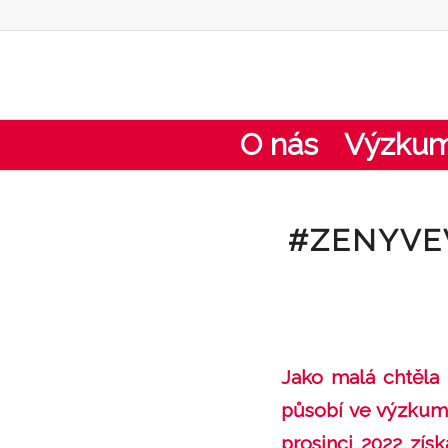
O nás
Výzku
#ZENYVEV
Jako malá chtěla 
působí ve výzkum
prosinci 2022 zís