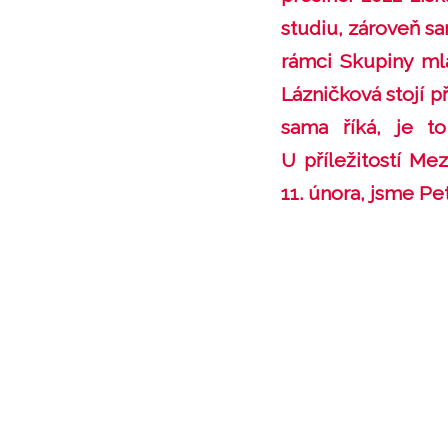
studiu, zároveň sa
rámci Skupiny ml
Lázničková stojí 
sama říká, je t
U příležitostí Me
11. února, jsme Pe