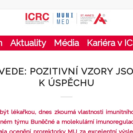
m
Aktuality
Média
Kariéra v I
EDE: POZITIVNÍ VZORY JS
K ÚSPĚCHU
být lékařkou, dnes zkoumá vlastnosti imunitní
ném týmu Buněčné a molekulární imunoregulace 
kala ocenění prorektorky MU za excelentní výs