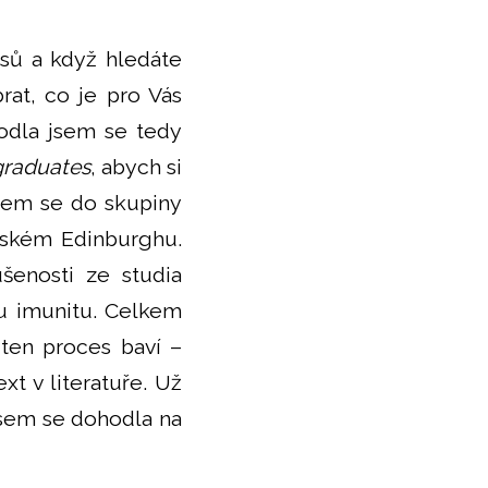
isů a když hledáte
rat, co je pro Vás
hodla jsem se tedy
graduates
, abych si
sem se do skupiny
tském Edinburghu.
šenosti ze studia
nou imunitu. Celkem
 ten proces baví –
xt v literatuře. Už
jsem se dohodla na