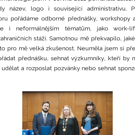
y název, logo i související administrativu. 
ru pořádáme odborné přednášky, workshopy a
e i neformálnějším tématům, jako work-li
hraničních stáží. Samotnou mě překvapilo, jaké 
 to pro mě velká zkušenost. Neuměla jsem si před
řádat přednášku, sehnat výzkumníky, kteří by 
, udělat a rozposlat pozvánky nebo sehnat sponz
.