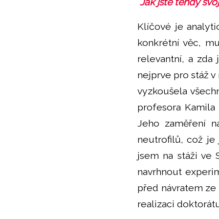
Jak jste tehdy svo
Klíčové je analyt
konkrétní věc, mu
relevantní, a zda
nejprve pro stáž 
vyzkoušela všech
profesora Kamila
Jeho zaměření na
neutrofilů, což je
jsem na stáži ve 
navrhnout experime
před návratem ze 
realizaci doktorát