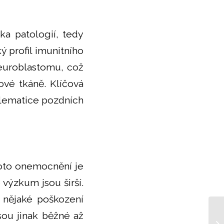
ka patologií, tedy
ý profil imunitního
neuroblastomu, což
ové tkáně. Klíčová
lematice pozdních
Toto onemocnění je
 výzkum jsou širší.
 nějaké poškození
sou jinak běžné až
Oč