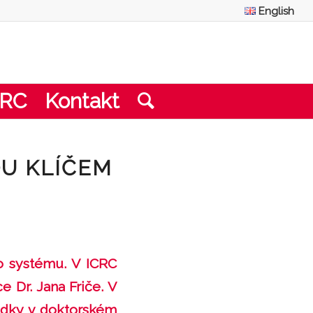
English
CRC
Kontakt
OU KLÍČEM
ho systému. V ICRC
Dr. Jana Friče. V
ledky v doktorském