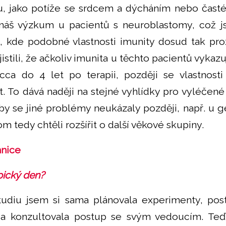
u, jako potíže se srdcem a dýcháním nebo časté
 náš výzkum u pacientů s neuroblastomy, což j
y, kde podobné vlastnosti imunity dosud tak pr
istili, že ačkoliv imunita u těchto pacientů vykaz
cca do 4 let po terapii, později se vlastnosti
. To dává naději na stejné vyhlídky pro vyléčené
 by se jiné problémy neukázaly později, např. u g
tedy chtěli rozšířit o další věkové skupiny.
nice
pický den?
udiu jsem si sama plánovala experimenty, pos
 a konzultovala postup se svým vedoucím. Te