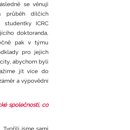
ásledně se věnuji
 průběh dílčích
i studentky ICRC
ícího doktoranda,
lečně pak v týmu
dklady pro jejich
city, abychom byli
ažíme jít více do
 záměr a výpovědní
cké společnosti, co
 Tvořili jsme sami