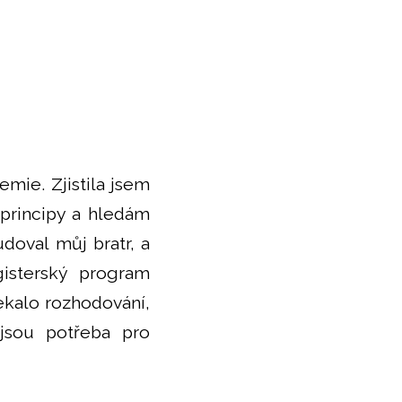
mie. Zjistila jsem
 principy a hledám
udoval můj bratr, a
gisterský program
ekalo rozhodování,
 jsou potřeba pro