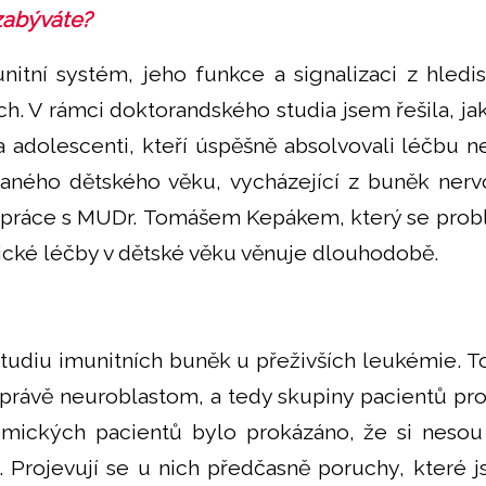
zabýváte?
itní systém, jeho funkce a signalizaci z hledis
h. V rámci doktorandského studia jsem řešila, jak
a adolescenti, kteří úspěšně absolvovali léčbu 
raného dětského věku, vycházející z buněk nerv
lupráce s MUDr. Tomášem Kepákem, který se prob
cké léčby v dětské věku věnuje dlouhodobě.
studiu imunitních buněk u přeživších leukémie. 
 právě neuroblastom, a tedy skupiny pacientů pro
mických pacientů bylo prokázáno, že si nesou
t. Projevují se u nich předčasně poruchy, které j