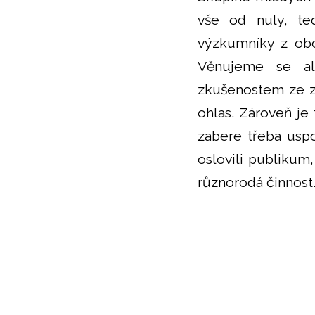
vše od nuly, ted
výzkumníky z obo
Věnujeme se al
zkušenostem ze za
ohlas. Zároveň je
zabere třeba uspo
oslovili publikum
různorodá činnost