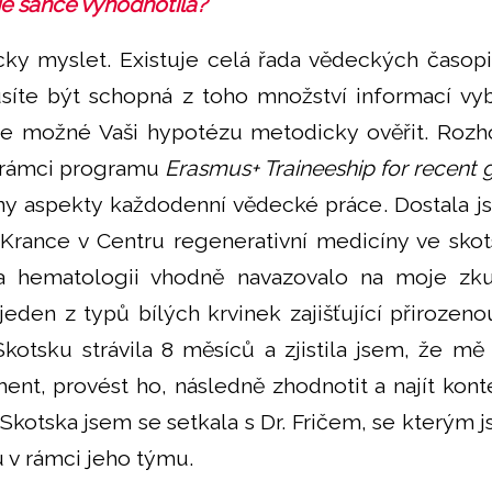
je šance vyhodnotila?
icky myslet. Existuje celá řada vědeckých časop
síte být schopná z toho množství informací vyb
 je možné Vaši hypotézu metodicky ověřit. Roz
v rámci programu
Erasmus+ Traineeship for recent 
ny aspekty každodenní vědecké práce. Dostala j
 Krance v Centru regenerativní medicíny ve sko
 hematologii vhodně navazovalo na moje zku
 jeden z typů bílých krvinek zajišťující přiroze
Skotsku strávila 8 měsíců a zjistila jsem, že mě
nt, provést ho, následně zhodnotit a najít konte
Skotska jsem se setkala s Dr. Fričem, se kterým 
u v rámci jeho týmu.