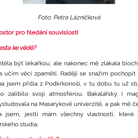
Foto: Petra Lázničková
stor pro hledání souvislostí
esta ke vědě?
těla být lékařkou, ale nakonec mě zlákala bioche
da učím věci zpaměti. Raději se snažím pochopit
na jsem přišla z Podkrkonoší, v tu dobu tu už st
 zalíbilo svojí atmosférou. Bakalářský i ma
studovala na Masarykově univerzitě, a pak mě č
a jsem, jestli mám všechny vlastnosti, které
rského studia.