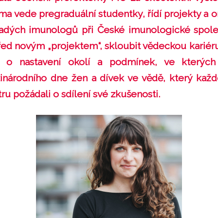
ma vede pregraduální studentky, řídí projekty a or
adých imunologů při České imunologické společ
před novým „projektem“, skloubit vědeckou kariéru
o o nastavení okolí a podmínek, ve kterýc
zinárodního dne žen a dívek ve vědě, který kaž
tru požádali o sdílení své zkušenosti.