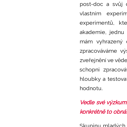
post-doc a svůj 
vlastním exper
experimentů, kt
akademie, jednu 
mám vyhrazený č
zpracováváme výs
zveřejnění ve věd
schopni zpracová
hloubky a testova
hodnotu.
Vedle své výzkumné
konkrétně to obná
Skupinu mladých i