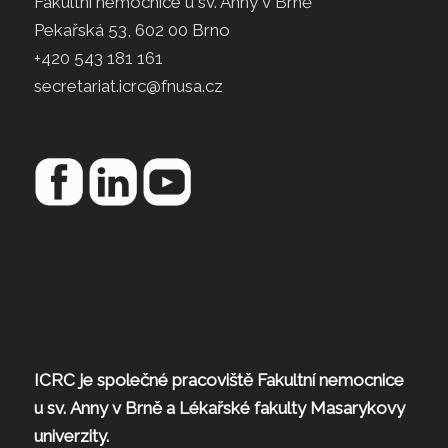
Fakultní nemocnice u sv. Anny v Brně
Pekařská 53, 602 00 Brno
+420 543 181 161
secretariat.icrc@fnusa.cz
ICRC je společné pracoviště Fakultní nemocnice
u sv. Anny v Brně a Lékařské fakulty Masarykovy
univerzity.