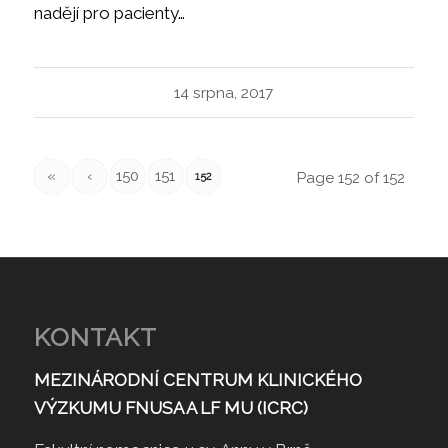
nadějí pro pacienty…
14 srpna, 2017
«
‹
150
151
Page 152 of 152
152
KONTAKT
MEZINÁRODNÍ CENTRUM KLINICKÉHO
VÝZKUMU FNUSA A LF MU (ICRC)