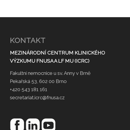
KONTAKT
MEZINÁRODNÍ CENTRUM KLINICKÉHO
VÝZKUMU FNUSA A LF MU (ICRC)
Fakultní nemocnice u sv. Anny v Brně
Pekařská 53, 602 00 Brno
+420 543 181 161
secretariat.icrc@fnusa.cz