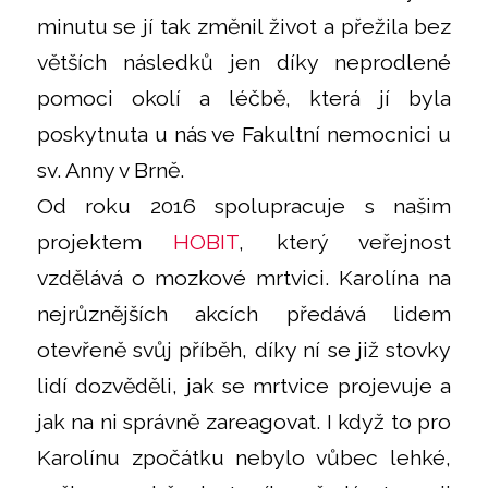
minutu se jí tak změnil život a přežila bez
větších následků jen díky neprodlené
pomoci okolí a léčbě, která jí byla
poskytnuta u nás ve Fakultní nemocnici u
sv. Anny v Brně.
Od roku 2016 spolupracuje s našim
projektem
HOBIT
, který veřejnost
vzdělává o mozkové mrtvici. Karolína na
nejrůznějších akcích předává lidem
otevřeně svůj příběh, díky ní se již stovky
lidí dozvěděli, jak se mrtvice projevuje a
jak na ni správně zareagovat. I když to pro
Karolínu zpočátku nebylo vůbec lehké,