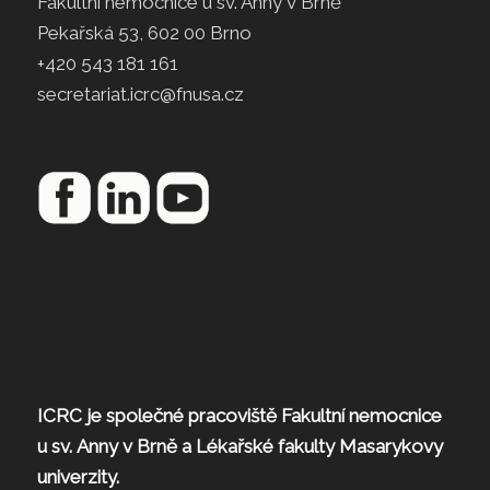
Fakultní nemocnice u sv. Anny v Brně
Pekařská 53, 602 00 Brno
+420 543 181 161
secretariat.icrc@fnusa.cz
ICRC je společné pracoviště Fakultní nemocnice
u sv. Anny v Brně a Lékařské fakulty Masarykovy
univerzity.