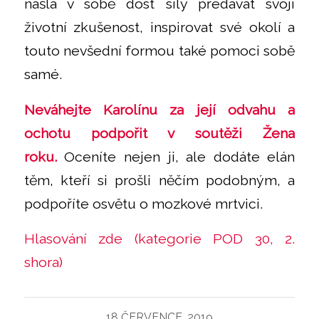
našla v sobě dost síly předávat svoji
životní zkušenost, inspirovat své okolí a
touto nevšední formou také pomoci sobě
samé.
Neváhejte Karolínu za její odvahu a
ochotu podpořit v soutěži Žena
roku.
Oceníte nejen ji, ale dodáte elán
těm, kteří si prošli něčím podobným, a
podpoříte osvětu o mozkové mrtvici.
Hlasování zde (kategorie POD 30, 2.
shora)
18 ČERVENCE, 2019