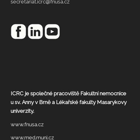
secretariat.icrc@fnusa.cz
ICRC je společné pracoviště Fakultní nemocnice
u sv. Anny v Brně a Lékařské fakulty Masarykovy
univerzity.
www.fnusa.cz
www.med.muni.cz